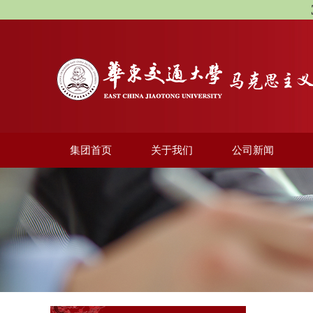
集团首页
关于我们
公司新闻