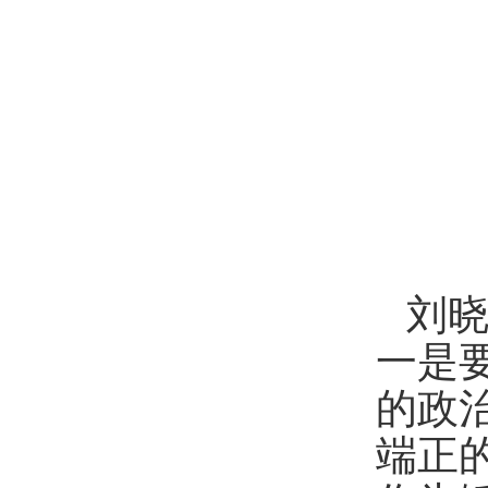
刘
一是
的政
端正