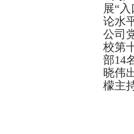
展“
论水
公司党
校第
部1
晓伟
檬主