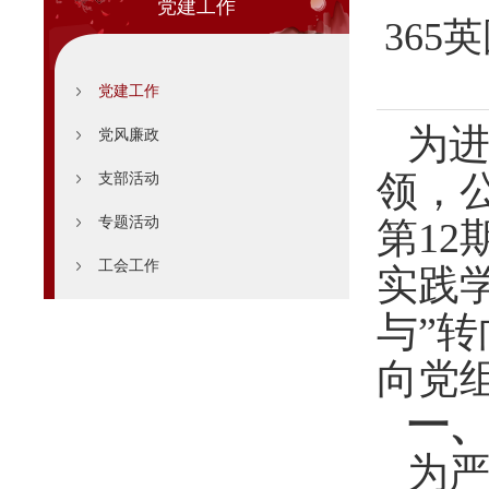
党建工作
36
党建工作
为
党风廉政
领，公
支部活动
专题活动
第1
工会工作
实践
与”
向党
一
为