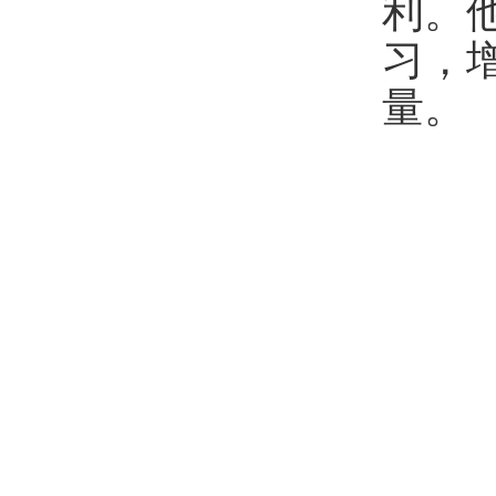
利。
习，
量。