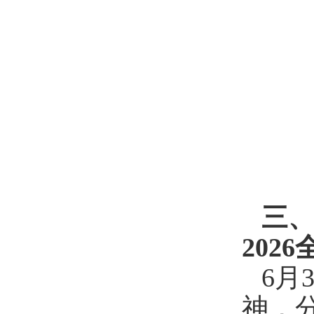
三、
202
6月
神，分