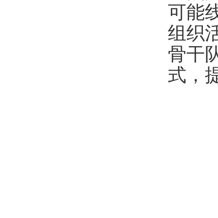
可能
组织
骨干
式，