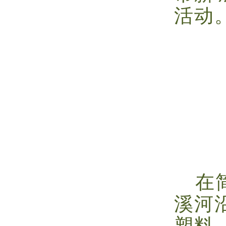
活动
在
溪河
塑料