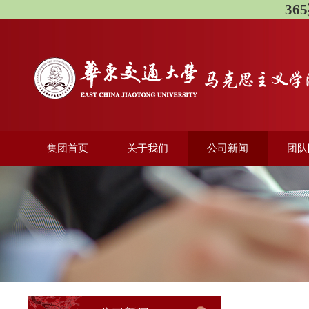
36
集团首页
关于我们
公司新闻
团队