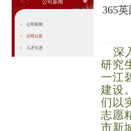
公司新闻
365
公司新闻
公司公告
人才引进
深
研究
一江
建设
们以
志愿
市新