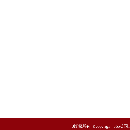
3版权所有 ©copyright 365