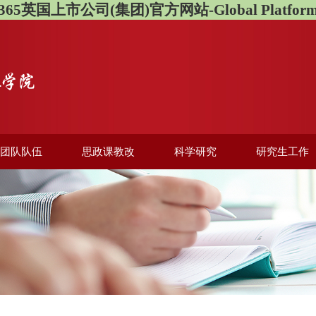
365英国上市公司(集团)官方网站-Global Platfor
团队队伍
思政课教改
科学研究
研究生工作