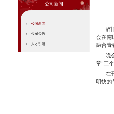
公司新闻
公司新闻
辞
公司公告
会在南
人才引进
融合青
晚
章”三
在
明快的