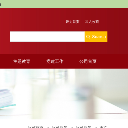
m
设为首页
加入收藏
主题教育
党建工作
公司首页
公司首页
>
公司新闻
>
公司新闻
>
正文