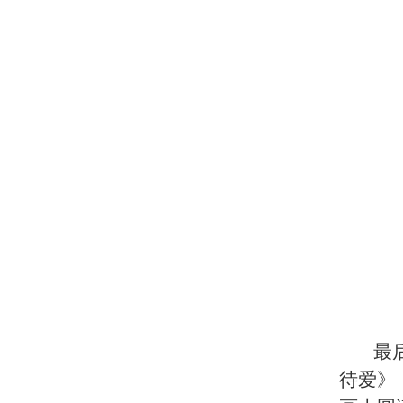
最
待爱》