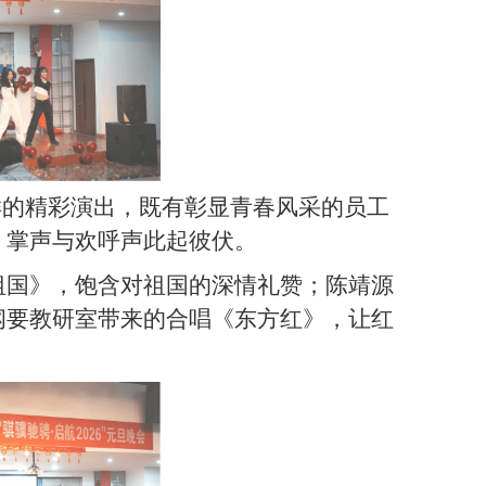
样的精彩演出，既有彰显青春风采的员工
，掌声与欢呼声此起彼伏。
唱祖国》，饱含对祖国的深情礼赞；陈靖源
纲要教研室带来的合唱《东方红》，让红