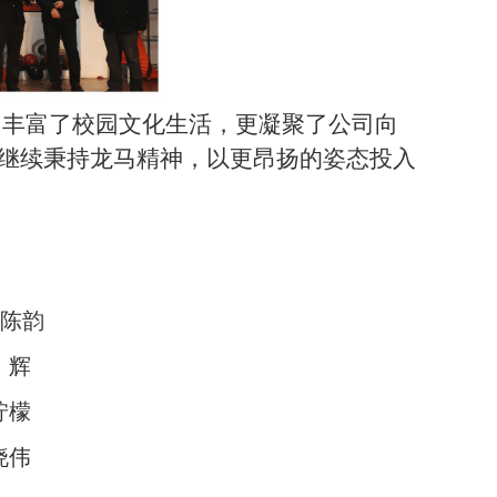
，丰富了校园文化生活，更凝聚了公司向
将继续秉持龙马精神，以更昂扬的姿态投入
陈韵
 辉
柠檬
晓伟