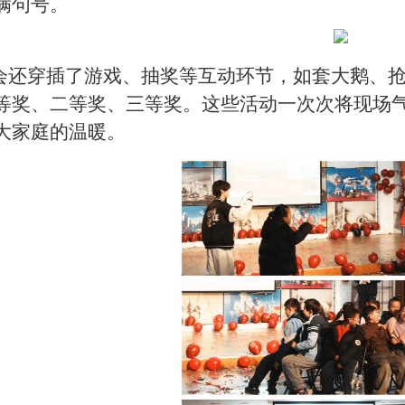
满句号。
会还穿插了游戏、抽奖等互动环节，如套大鹅、
等奖、二等奖、三等奖。这些活动一次次将现场
大家庭的温暖。